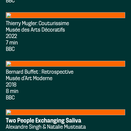
BBC
Thierry Mugler: Couturissime
Musée des Arts Décoratifs
2022
7 min
BBC
Bernard Buffet : Retrospective
Musée d’Art Moderne
2018
8 min
BBC
Two People Exchanging Saliva
Alexandre Singh & Natalie Musteata