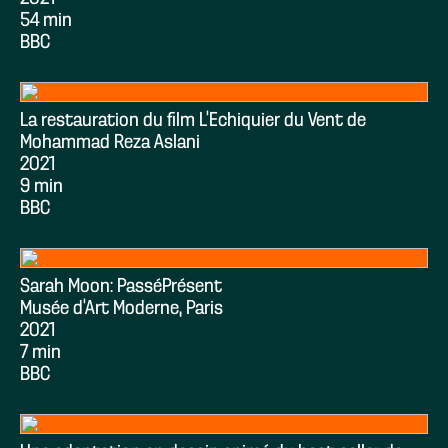
54 min
BBC
La restauration du film L’Echiquier du Vent de
Mohammad Reza Aslani
2021
9 min
BBC
Sarah Moon: PasséPrésent
Musée d’Art Moderne, Paris
2021
7 min
BBC